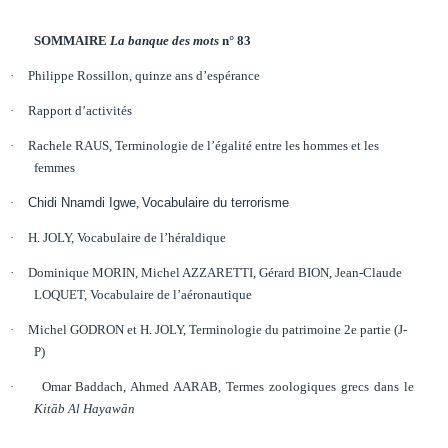
SOMMAIRE
La banque des mots
n° 83
·
Philippe Rossillon, quinze ans d’espérance
·
Rapport d’activités
·
Rachele RAUS
,
Terminologie de l’égalité entre les hommes et les
femmes
·
Chidi Nnamdi Igwe
,
Vocabulaire du terrorisme
·
H. JOLY, Vocabulaire de l’héraldique
·
Dominique MORIN, Michel AZZARETTI, Gérard BION, Jean-Claude
LOQUET, Vocabulaire de l’aéronautique
·
Michel GODRON et H. JOLY,
Terminologie du patrimoine 2e partie (J-
P)
·
Omar Baddach
, Ahmed AARAB
,
Termes zoologiques grecs dans le
Kit
ā
b Al Hayaw
ā
n