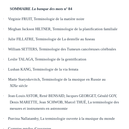
SOMMAIRE
La banque des mots
n° 84
·
Virginie
FRUIT
, Terminologie
de la
matière noire
·
Meghan Jackson
HILTNER
,
Terminologie
de la planification familiale
·
Julie FILLATRE
,
Terminologie de La dentelle au fuseau
·
William SETTERS
,
Terminologie des Tumeurs cancéreuses cérébrales
·
Leslie
TALAGA
,
Terminologie de la
gentrification
·
Lushan KANG
,
Terminologie de la
via ferrata
·
Marie Starynkevitch, Terminologie de la musique en Russie au
XIXe siècle
·
Jean-Louis ASTOR, René BENSAID, Jacques GEORGET, Gérald GOY,
Denis MARETTE, Jean SCHWOB, Marcel THUÉ,
La terminologie des
mesures et instruments en astronomie
·
Pravina Nallatamby
,
La terminologie ouverte à la musique du monde
·
Comptes rendus d’ouvrages