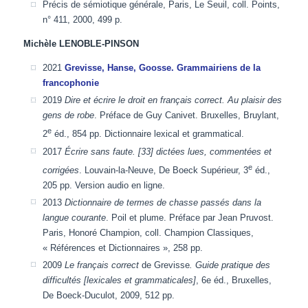
Précis de sémiotique générale, Paris, Le Seuil, coll. Points,
n° 411, 2000, 499 p.
Michèle LENOBLE-PINSON
2021
Grevisse, Hanse, Goosse. Grammairiens de la
francophonie
2019
Dire et écrire le droit en français correct. Au plaisir des
gens de robe
. Préface de Guy Canivet. Bruxelles, Bruylant,
e
2
éd., 854 pp. Dictionnaire lexical et grammatical.
2017
Écrire sans faute. [33] dictées lues, commentées et
e
corrigées
. Louvain-la-Neuve, De Boeck Supérieur, 3
éd.,
205 pp. Version audio en ligne.
2013
Dictionnaire de termes de chasse passés dans la
langue courante
. Poil et plume. Préface par Jean Pruvost.
Paris, Honoré Champion, coll. Champion Classiques,
« Références et Dictionnaires », 258 pp.
2009
Le français correct
de Grevisse
. Guide pratique des
difficultés [lexicales et grammaticales]
, 6e éd., Bruxelles,
De Boeck-Duculot, 2009, 512 pp.