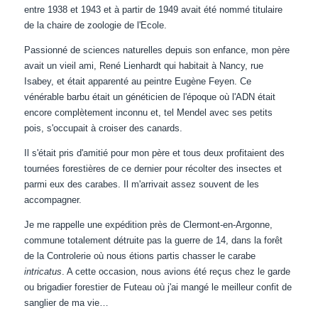
entre 1938 et 1943 et à partir de 1949 avait été nommé titulaire
de la chaire de zoologie de l'Ecole.
Passionné de sciences naturelles depuis son enfance, mon père
avait un vieil ami, René Lienhardt qui habitait à Nancy, rue
Isabey, et était apparenté au peintre Eugène Feyen. Ce
vénérable barbu était un généticien de l'époque où l'ADN était
encore complètement inconnu et, tel Mendel avec ses petits
pois, s'occupait à croiser des canards.
Il s'était pris d'amitié pour mon père et tous deux profitaient des
tournées forestières de ce dernier pour récolter des insectes et
parmi eux des carabes. Il m'arrivait assez souvent de les
accompagner.
Je me rappelle une expédition près de Clermont-en-Argonne,
commune totalement détruite pas la guerre de 14, dans la forêt
de la Controlerie où nous étions partis chasser le carabe
intricatus
. A cette occasion, nous avions été reçus chez le garde
ou brigadier forestier de Futeau où j'ai mangé le meilleur confit de
sanglier de ma vie…