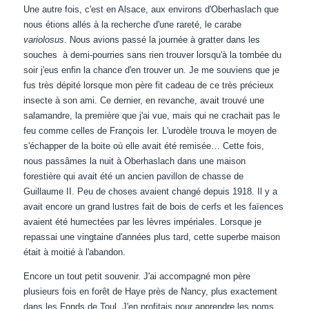
Une autre fois, c'est en Alsace, aux environs d'Oberhaslach que
nous étions allés à la recherche d'une rareté, le carabe
variolosus
. Nous avions passé la journée à gratter dans les
souches à demi-pourries sans rien trouver lorsqu'à la tombée du
soir j'eus enfin la chance d'en trouver un. Je me souviens que je
fus très dépité lorsque mon père fit cadeau de ce très précieux
insecte à son ami. Ce dernier, en revanche, avait trouvé une
salamandre, la première que j'ai vue, mais qui ne crachait pas le
feu comme celles de François Ier. L'urodèle trouva le moyen de
s'échapper de la boite où elle avait été remisée… Cette fois,
nous passâmes la nuit à Oberhaslach dans une maison
forestière qui avait été un ancien pavillon de chasse de
Guillaume II. Peu de choses avaient changé depuis 1918. Il y a
avait encore un grand lustres fait de bois de cerfs et les faïences
avaient été humectées par les lèvres impériales. Lorsque je
repassai une vingtaine d'années plus tard, cette superbe maison
était à moitié à l'abandon.
Encore un tout petit souvenir. J'ai accompagné mon père
plusieurs fois en forêt de Haye près de Nancy, plus exactement
dans les Fonds de Toul. J'en profitais pour apprendre les noms