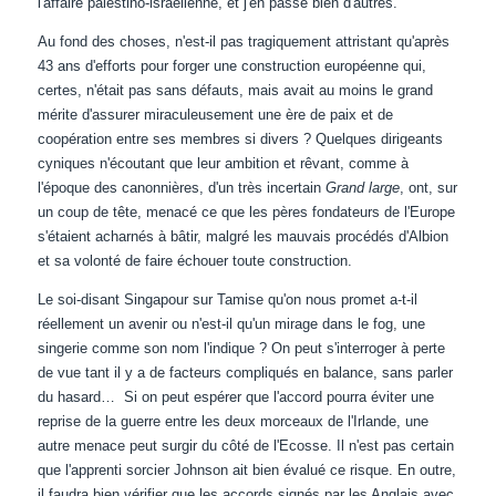
l'affaire palestino-israélienne, et j'en passe bien d'autres.
Au fond des choses, n'est-il pas tragiquement attristant qu'après
43 ans d'efforts pour forger une construction européenne qui,
certes, n'était pas sans défauts, mais avait au moins le grand
mérite d'assurer miraculeusement une ère de paix et de
coopération entre ses membres si divers ? Quelques dirigeants
cyniques n'écoutant que leur ambition et rêvant, comme à
l'époque des canonnières, d'un très incertain
Grand large
, ont, sur
un coup de tête, menacé ce que les pères fondateurs de l'Europe
s'étaient acharnés à bâtir, malgré les mauvais procédés d'Albion
et sa volonté de faire échouer toute construction.
Le soi-disant Singapour sur Tamise qu'on nous promet a-t-il
réellement un avenir ou n'est-il qu'un mirage dans le fog, une
singerie comme son nom l'indique ? On peut s'interroger à perte
de vue tant il y a de facteurs compliqués en balance, sans parler
du hasard… Si on peut espérer que l'accord pourra éviter une
reprise de la guerre entre les deux morceaux de l'Irlande, une
autre menace peut surgir du côté de l'Ecosse. Il n'est pas certain
que l'apprenti sorcier Johnson ait bien évalué ce risque. En outre,
il faudra bien vérifier que les accords signés par les Anglais avec