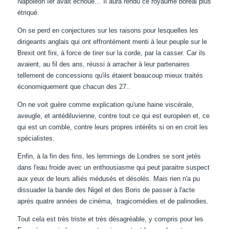
Napoléon Ier avait échoué… Il aura rendu ce royaume boréal plus
étriqué.
On se perd en conjectures sur les raisons pour lesquelles les
dirigeants anglais qui ont effrontément menti à leur peuple sur le
Brexit ont fini, à force de tirer sur la corde, par la casser. Car ils
avaient, au fil des ans, réussi à arracher à leur partenaires
tellement de concessions qu'ils étaient beaucoup mieux traités
économiquement que chacun des 27..
On ne voit guère comme explication qu'une haine viscérale,
aveugle, et antédiluvienne, contre tout ce qui est européen et, ce
qui est un comble, contre leurs propres intérêts si on en croit les
spécialistes.
Enfin, à la fin des fins, les lemmings de Londres se sont jetés
dans l'eau froide avec un enthousiasme qui peut paraitre suspect
aux yeux de leurs alliés médusés et désolés. Mais rien n'a pu
dissuader la bande des Nigel et des Boris de passer à l'acte
après quatre années de cinéma, tragicomédies et de palinodies.
Tout cela est très triste et très désagréable, y compris pour les