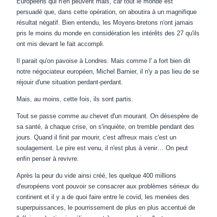
Européens qui n'en peuvent mais, car tout le monde est
persuadé que, dans cette opération, on aboutira à un magnifique
résultat négatif. Bien entendu, les Moyens-bretons n'ont jamais
pris le moins du monde en considération les intérêts des 27 qu'ils
ont mis devant le fait accompli.
Il parait qu'on pavoise à Londres. Mais comme l' a fort bien dit
notre négociateur européen, Michel Barnier, il n'y a pas lieu de se
réjouir d'une situation perdant-perdant.
Mais, au moins, cette fois, ils sont partis.
Tout se passe comme au chevet d'un mourant. On désespère de
sa santé, à chaque crise, on s'inquiète, on tremble pendant des
jours. Quand il finit par mourir, c'est affreux mais c'est un
soulagement. Le pire est venu, il n'est plus à venir… On peut
enfin penser à revivre.
Après la peur du vide ainsi créé, les quelque 400 millions
d'européens vont pouvoir se consacrer aux problèmes sérieux du
continent et il y a de quoi faire entre le covid, les menées des
superpuissances, le pourrissement de plus en plus accentué de