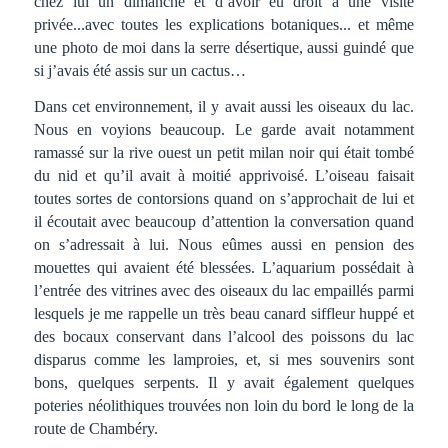
chez lui un dimanche et d’avoir eu droit à une visite
privée...avec toutes les explications botaniques... et même
une photo de moi dans la serre désertique, aussi guindé que
si j’avais été assis sur un cactus…
Dans cet environnement, il y avait aussi les oiseaux du lac.
Nous en voyions beaucoup. Le garde avait notamment
ramassé sur la rive ouest un petit milan noir qui était tombé
du nid et qu’il avait à moitié apprivoisé. L’oiseau faisait
toutes sortes de contorsions quand on s’approchait de lui et
il écoutait avec beaucoup d’attention la conversation quand
on s’adressait à lui. Nous eûmes aussi en pension des
mouettes qui avaient été blessées. L’aquarium possédait à
l’entrée des vitrines avec des oiseaux du lac empaillés parmi
lesquels je me rappelle un très beau canard siffleur huppé et
des bocaux conservant dans l’alcool des poissons du lac
disparus comme les lamproies, et, si mes souvenirs sont
bons, quelques serpents. Il y avait également quelques
poteries néolithiques trouvées non loin du bord le long de la
route de Chambéry.