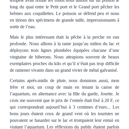
tempête avait remué les fonds nous allions sur un ponton le
long du quai entre le Petit port et le Grand port pêcher les
brèmes aux coquillettes. Le poisson se défend peu et nous
en tirions des spécimens de grande taille, impressionnants à
sortir de l’eau.
Mais le plus intéressant était la pêche à la perche en eau
profonde. Nous allions à la rame jusqu’au milieu du lac et
déployons trois lignes plombées équipées chacune d’une
vingtaine de biberons. Nous attrapions souvent de beaux
exemplaires proches du kilo et qu’il n’était pas trop difficile
de ramener vivants dans un grand vivier de métal galvanisé.
Certains après-midis de pluie, nous donnions aussi, mon
frère et moi, un coup de main en tenant la caisse de
l’aquarium, en alternance avec la fille du garde, Josette. Je
crois me souvenir que le prix de l’entrée était fixé à 20 F, ce
qui correspondrait aujourd’hui à 3 centimes d’euro... Les
bons jours étaient ceux de grand vent où les touristes ne
pouvaient se hasarder sur le lac et trompaient leur ennui en
visitant l’aquarium. Les réflexions du public étaient parfois