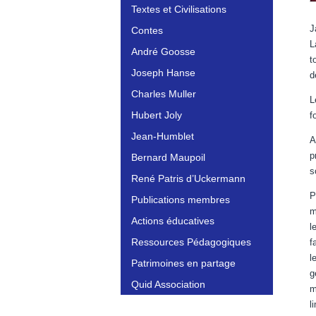
Textes et Civilisations
J
Contes
L
André Goosse
t
Joseph Hanse
d
Charles Muller
L
Hubert Joly
f
Jean-Humblet
A
p
Bernard Maupoil
s
René Patris d’Uckermann
P
Publications membres
m
Actions éducatives
l
Ressources Pédagogiques
f
l
Patrimoines en partage
g
Quid Association
m
l