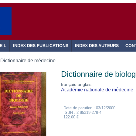
EIL
INDEX DES PUBLICATIONS
INDEX DES AUTEURS
CON
Dictionnaire de médecine
Dictionnaire de biolog
français-anglais
Académie nationale de médecine
Date de parution : 03/12/2000
ISBN : 2 85319-278-4
122.00 €