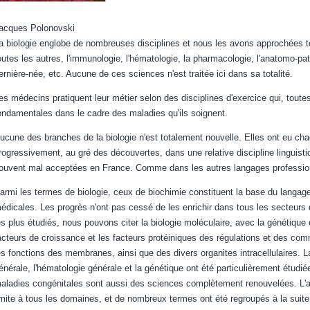
acques Polonovski
a biologie englobe de nombreuses disciplines et nous les avons approchées tou
outes les autres, l'immunologie, l'hématologie, la pharmacologie, l'anatomo-pat
ernière-née, etc. Aucune de ces sciences n'est traitée ici dans sa totalité.
es médecins pratiquent leur métier selon des disciplines d'exercice qui, tout
ondamentales dans le cadre des maladies qu'ils soignent.
ucune des branches de la biologie n'est totalement nouvelle. Elles ont eu chac
rogressivement, au gré des découvertes, dans une relative discipline linguisti
ouvent mal acceptées en France. Comme dans les autres langages profession
armi les termes de biologie, ceux de biochimie constituent la base du langage
édicales. Les progrès n'ont pas cessé de les enrichir dans tous les secteurs
es plus étudiés, nous pouvons citer la biologie moléculaire, avec la génétique e
acteurs de croissance et les facteurs protéiniques des régulations et des commu
es fonctions des membranes, ainsi que des divers organites intracellulaires. La
énérale, l'hématologie générale et la génétique ont été particulièrement étudié
aladies congénitales sont aussi des sciences complètement renouvelées. L'all
imite à tous les domaines, et de nombreux termes ont été regroupés à la suite 