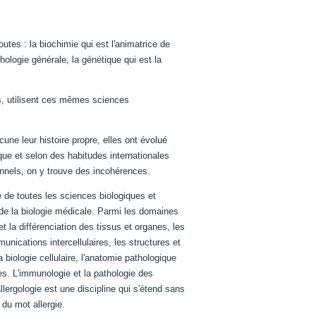
tes : la biochimie qui est l'animatrice de
hologie générale, la génétique qui est la
es, utilisent ces mêmes sciences
une leur histoire propre, elles ont évolué
que et selon des habitudes internationales
nels, on y trouve des incohérences.
 de toutes les sciences biologiques et
 de la biologie médicale. Parmi les domaines
t la différenciation des tissus et organes, les
nications intercellulaires, les structures et
 biologie cellulaire, l'anatomie pathologique
es. L'immunologie et la pathologie des
ergologie est une discipline qui s'étend sans
du mot allergie.