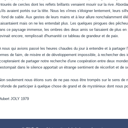
ntourés de cercles dont les reflets brillants venaient mourir sur la rive. Abord
u'ils avaient portés sur la tête. Nous les vîmes s'éloigner lentement, leurs s
e fond de sable. Aux gestes de leurs mains et à leur allure nonchalamment éléga
laisantaient mais on ne les entendait plus. Les quelques pirogues des pêche
ans ce paysage immense, les ombres des deux amis se faisaient de plus en pl
evinait encore, remplissait d'humanité ce tableau de grandeur et de paix.
 nous qui avions passé les heures chaudes du jour à entendre et à partager l'
ermes de faim, de misère et de développement impossible, à rechercher des inte
ccepteraient de partager notre recherche d'une coopération entre deux mondes s
'estompait dans le silence apportait un étrange sentiment de réconfort et de s
on seulement nous étions surs de ne pas nous être trompés sur le sens de n
rofonde de participer à quelque chose de grand et de mystérieux dont nous pou
ubert JOLY 1979