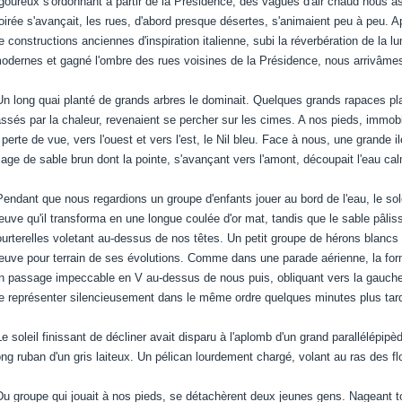
igoureux s'ordonnant à partir de la Présidence, des vagues d'air chaud nous as
oirée s'avançait, les rues, d'abord presque désertes, s'animaient peu à peu. 
e constructions anciennes d'inspiration italienne, subi la réverbération de la 
odernes et gagné l'ombre des rues voisines de la Présidence, nous arrivâmes
n long quai planté de grands arbres le dominait. Quelques grands rapaces pla
assés par la chaleur, revenaient se percher sur les cimes. A nos pieds, immob
 perte de vue, vers l'ouest et vers l'est, le Nil bleu. Face à nous, une grande
lage de sable brun dont la pointe, s'avançant vers l'amont, découpait l'eau ca
endant que nous regardions un groupe d'enfants jouer au bord de l'eau, le so
leuve qu'il transforma en une longue coulée d'or mat, tandis que le sable pâlis
ourterelles voletant au-dessus de nos têtes. Un petit groupe de hérons blancs 
leuve pour terrain de ses évolutions. Comme dans une parade aérienne, la forma
n passage impeccable en V au-dessus de nous puis, obliquant vers la gauche, 
e représenter silencieusement dans le même ordre quelques minutes plus tar
e soleil finissant de décliner avait disparu à l'aplomb d'un grand parallélépipè
ong ruban d'un gris laiteux. Un pélican lourdement chargé, volant au ras des fl
u groupe qui jouait à nos pieds, se détachèrent deux jeunes gens. Nageant tou