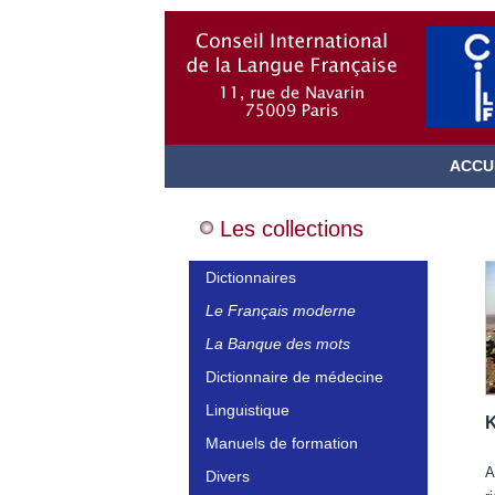
ACCU
Les collections
Dictionnaires
Le Français moderne
La Banque des mots
Dictionnaire de médecine
Linguistique
K
Manuels de formation
A
Divers