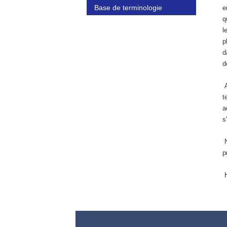
Base de terminologie
e
q
l
p
d
d
A
t
a
s
N
p
H