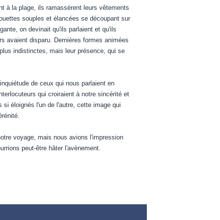
ant à la plage, ils ramassèrent leurs vêtements
ilhouettes souples et élancées se découpant sur
nte, on devinait qu'ils parlaient et qu'ils
urs avaient disparu. Dernières formes animées
us indistinctes, mais leur présence, qui se
inquiétude de ceux qui nous parlaient en
rlocuteurs qui croiraient à notre sincérité et
i éloignés l'un de l'autre, cette image qui
érénité.
otre voyage, mais nous avions l'impression
rrions peut-être hâter l'avènement.