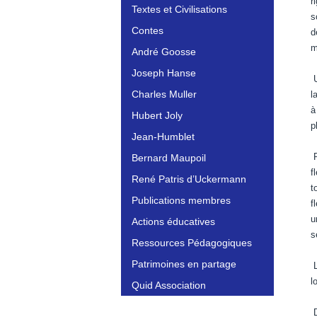
r
Textes et Civilisations
s
Contes
d
m
André Goosse
Joseph Hanse
U
Charles Muller
l
à
Hubert Joly
p
Jean-Humblet
P
Bernard Maupoil
f
René Patris d’Uckermann
t
Publications membres
f
u
Actions éducatives
s
Ressources Pédagogiques
Patrimoines en partage
L
l
Quid Association
D