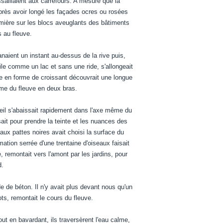
saillaient aux carrefours. A mesure que la
Après avoir longé les façades ocres ou rosées
lumière sur les blocs aveuglants des bâtiments
 au fleuve.
naient un instant au-dessus de la rive puis,
ile comme un lac et sans une ride, s'allongeait
 ile en forme de croissant découvrait une longue
lme du fleuve en deux bras.
leil s'abaissait rapidement dans l'axe même du
sait pour prendre la teinte et les nuances des
aux pattes noires avait choisi la surface du
tion serrée d'une trentaine d'oiseaux faisait
remontait vers l'amont par les jardins, pour
d.
de de béton. Il n'y avait plus devant nous qu'un
ots, remontait le cours du fleuve.
t en bavardant, ils traversèrent l'eau calme,