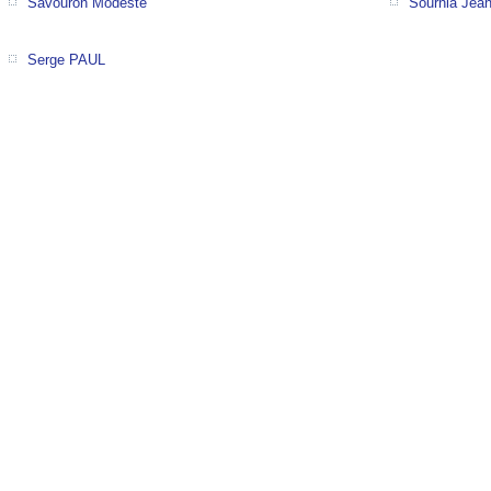
Savouron Modeste
Sournia Jean
Serge PAUL