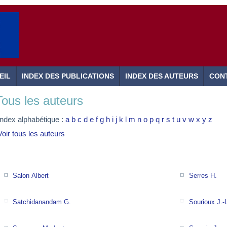
EIL
INDEX DES PUBLICATIONS
INDEX DES AUTEURS
CON
Tous les auteurs
Index alphabétique :
a
b
c
d
e
f
g
h
i
j
k
l
m
n
o
p
q
r
s
t
u
v
w
x
y
z
Voir tous les auteurs
Salon Albert
Serres H.
Satchidanandam G.
Sourioux J.-