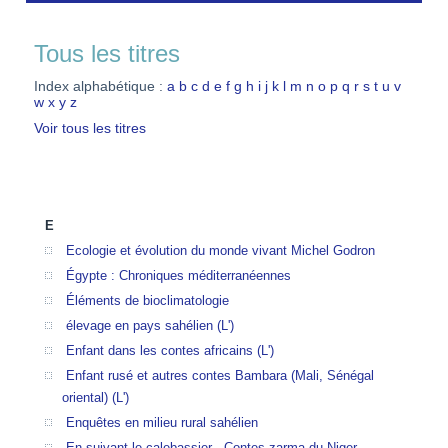
Tous les titres
Index alphabétique :
a
b
c
d
e
f
g
h
i
j
k
l
m
n
o
p
q
r
s
t
u
v
w
x
y
z
Voir tous les titres
E
Ecologie et évolution du monde vivant Michel Godron
Égypte : Chroniques méditerranéennes
Éléments de bioclimatologie
élevage en pays sahélien (L')
Enfant dans les contes africains (L')
Enfant rusé et autres contes Bambara (Mali, Sénégal
oriental) (L')
Enquêtes en milieu rural sahélien
En suivant le calebassier - Contes zarma du Niger