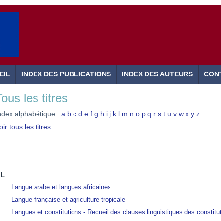
EIL
INDEX DES PUBLICATIONS
INDEX DES AUTEURS
CON
Tous les titres
ndex alphabétique :
a
b
c
d
e
f
g
h
i
j
k
l
m
n
o
p
q
r
s
t
u
v
w
x
y
z
oir tous les titres
L
Langue arabe et langues africaines
Langue française et agriculture tropicale
Langues et constitutions - Recueil des clauses linguistiques des constit