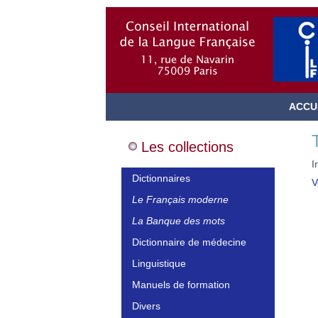
ACCU
Les collections
I
Dictionnaires
V
Le Français moderne
La Banque des mots
Dictionnaire de médecine
Linguistique
Manuels de formation
Divers