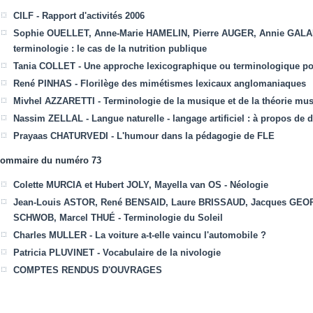
CILF -
Rapport d'activités 2006
Sophie OUELLET, Anne-Marie HAMELIN, Pierre AUGER, Annie GAL
terminologie : le cas de la nutrition publique
Tania COLLET -
Une approche lexicographique ou terminologique pour
René PINHAS -
Florilège des mimétismes lexicaux anglomaniaques
Mivhel AZZARETTI -
Terminologie de la musique et de la théorie mus
Nassim ZELLAL -
Langue naturelle - langage artificiel : à propos de 
Prayaas CHATURVEDI -
L'humour dans la pédagogie de FLE
ommaire du numéro 73
Colette MURCIA et Hubert JOLY, Mayella van OS -
Néologie
Jean-Louis ASTOR, René BENSAID, Laure BRISSAUD, Jacques GEO
SCHWOB, Marcel THUÉ -
Terminologie du Soleil
Charles MULLER -
La voiture a-t-elle vaincu l'automobile ?
Patricia PLUVINET -
Vocabulaire de la nivologie
COMPTES RENDUS D'OUVRAGES