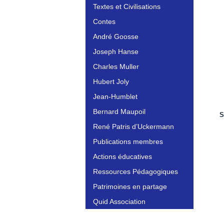
Textes et Civilisations
Contes
André Goosse
Joseph Hanse
Charles Muller
Hubert Joly
Jean-Humblet
Bernard Maupoil
S
René Patris d’Uckermann
Publications membres
Actions éducatives
Ressources Pédagogiques
Patrimoines en partage
Quid Association