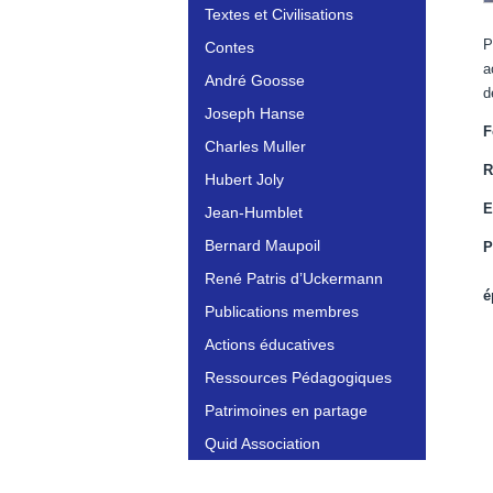
Textes et Civilisations
P
Contes
a
André Goosse
d
Joseph Hanse
F
Charles Muller
R
Hubert Joly
E
Jean-Humblet
Bernard Maupoil
P
René Patris d’Uckermann
é
Publications membres
Actions éducatives
Ressources Pédagogiques
Patrimoines en partage
Quid Association