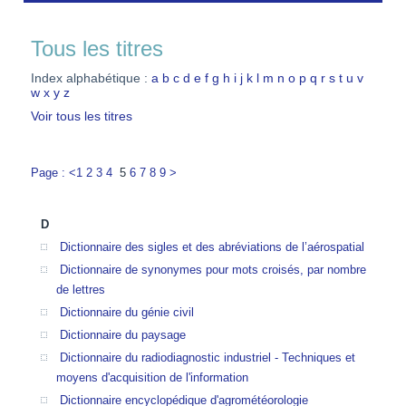
Tous les titres
Index alphabétique :
a
b
c
d
e
f
g
h
i
j
k
l
m
n
o
p
q
r
s
t
u
v
w
x
y
z
Voir tous les titres
Page : <
1
2
3
4
5
6
7
8
9
>
D
Dictionnaire des sigles et des abréviations de l’aérospatial
Dictionnaire de synonymes pour mots croisés, par nombre
de lettres
Dictionnaire du génie civil
Dictionnaire du paysage
Dictionnaire du radiodiagnostic industriel - Techniques et
moyens d'acquisition de l'information
Dictionnaire encyclopédique d'agrométéorologie